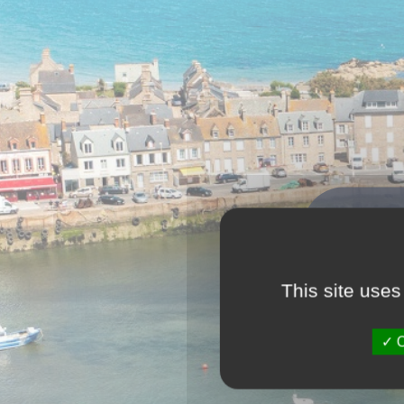
Que r
This site uses
O