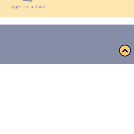
Agenda culturel
EMPLOIS ET STAGES
ESPACE PRESSE
MARCHÉS PUBLICS
APPELS À PROJETS
MANCHE MAG’