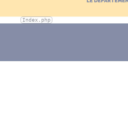
LE DÉPARTEME
Index.php
DÉPARTEMENT DE LA
MANCHE
50050 Saint-Lô Cedex