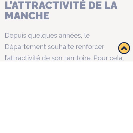
L’ATTRACTIVITÉ DE LA
MANCHE
Depuis quelques années, le
Département souhaite renforcer
l’attractivité de son territoire. Pour cela,
une agence d’attractivité a vu le jour en
2017 : « Attitude Manche ». Par ailleurs
la Manche offre de nombreuses
opportunités professionnelles pour les
professionnels de santé et propose des
aides et des accompagnements pour