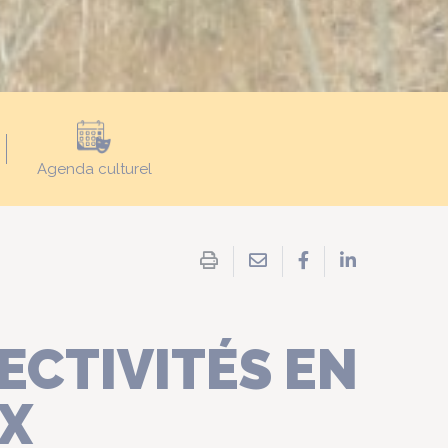
Agenda culturel
Partager
Partager
Partager
par
sur
sur
Imprimer
email
Facebook
LinkedIn
la
page
CTIVITÉS EN
UX