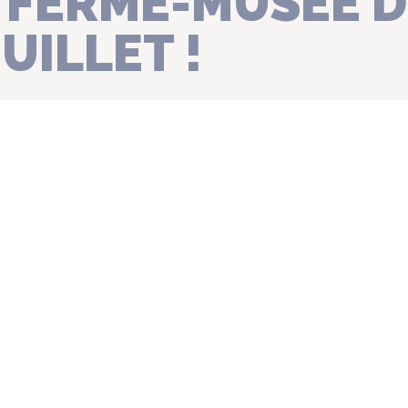
A FERME-MUSÉE 
JUILLET !
 PATRIMOINE