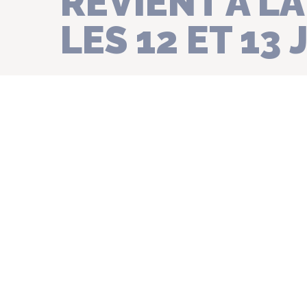
REVIENT À L
LES 12 ET 13 
COMMUNIQUÉ DE PRESSE
CULTURE : TOURISME ;
FERME-MUSÉE DU COTENTIN
TRACTEURS EN FÊTE !