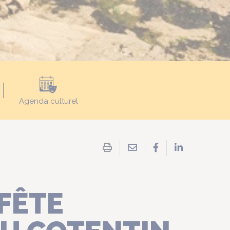
Agenda culturel
Partager
Partager
Partager
par
sur
sur
Imprimer
email
Facebook
LinkedIn
la
page
FÊTE